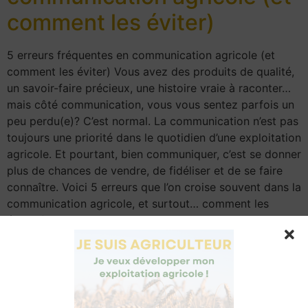
comment les éviter)
5 erreurs fréquentes en communication agricole (et
comment les éviter) Vous avez des produits de qualité,
un savoir-faire précieux, une histoire vraie à raconter…
mais côté communication, vous vous sentez parfois un
peu perdu(e)? C’est normal. La communication n’est pas
toujours une priorité dans le quotidien d’une exploitation
agricole. Et pourtant, bien communiquer, c’est se donner
plus de chances de vendre, de fidéliser et de se faire
connaître. Voici 5 erreurs que l’on croise souvent dans la
communication agricole, et surtout… comment les
éviter facilement ! 1. Parler uniquement du produit… et
oublier l’humain Bien sûr, vos légumes sont beaux, vos
fromages délicieux. Mais ce qui fait la différence, c’est
vous.
Vos clients n’achètent pas seulement un
produit, ils achètent une histoire, un engagement, un
visage. À éviter : Des publications “produit + prix” sans