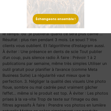
contexte Un discours trop technique À faire : Partager
un moment du quotidien, une anecdote, une valeur
Montrer qui se cache derrière la production Un bon
Échangeons ensemble !
contenu = une info utile + une touche personnelle. 2.
Être irrégulier (ou silencieux trop longtemps) “Je n’ai pas
le temps” ou “je publierai quand ce sera plus calme”…
Résultat : plus rien pendant 3 mois. Le souci ? Vos
clients vous oublient. Et l’algorithme d’Instagram aussi.
À éviter : Une présence en dents de scie Tout publier
d’un coup, puis silence radio À faire : Prévoir 1 à 2
publications par semaine, même très simples Utiliser un
outil gratuit pour planifier à l’avance (comme Meta
Business Suite) La régularité vaut mieux que la
perfection. 3. Négliger la qualité des visuels Une photo
floue, sombre ou mal cadrée peut vraiment gâcher
l’effet… même si le produit est top. À éviter : Les photos
prises à la va-vite Trop de texte sur l’image ou des
filtres agressifs À faire : Prendre vos photos en lumière
naturelle Mettre en scène simplement vos produits